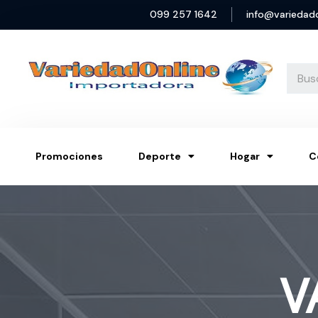
099 257 1642
info@variedad
Promociones
Deporte
Hogar
C
V