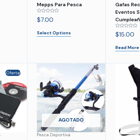
Gafas Rec
Mepps Para Pesca
Eventos S
Rated
$
7.00
Cumpleañ
0
out
of
Rated
Select Options
$
15.00
5
0
out
of
Read More
5
¡Oferta!
AGOTADO
s
Pesca Deportiva