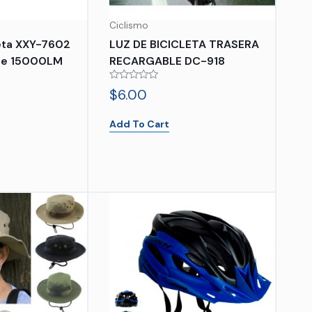
Ciclismo
leta XXY-7602
LUZ DE BICICLETA TRASERA
le 15000LM
RECARGABLE DC-918
Rated
$
6.00
0
out
of
Add To Cart
5