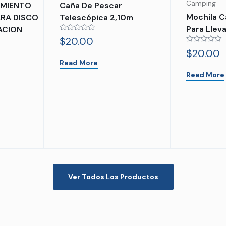
Camping
MIENTO
Caña De Pescar
Mochila C
ARA DISCO
Telescópica 2,10m
Para Llev
ACION
Rated
$
20.00
0
Rated
out
$
20.00
0
of
Read More
out
5
of
Read More
5
Ver Todos Los Productos