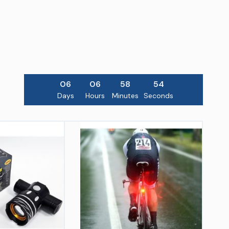
06
06
58
53
Days
Hours
Minutes
Seconds