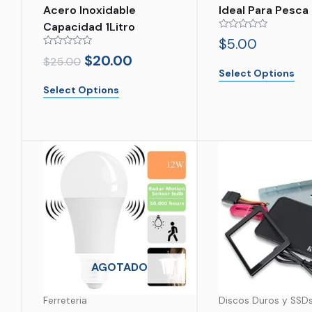
Acero Inoxidable
Ideal Para Pesca
Capacidad 1Litro
Rated
$
5.00
0
Rated
out
$
20.00
$
25.00
0
of
Select Options
out
5
of
Select Options
5
AGOTADO
Ferreteria
Discos Duros y SSD