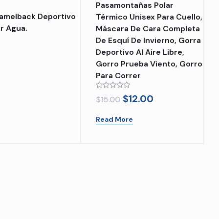
Pasamontañas Polar
amelback Deportivo
Térmico Unisex Para Cuello,
ar Agua.
Máscara De Cara Completa
De Esquí De Invierno, Gorra
Deportivo Al Aire Libre,
Gorro Prueba Viento, Gorro
Para Correr
Rated
$
12.00
$
15.00
0
out
of
Read More
5