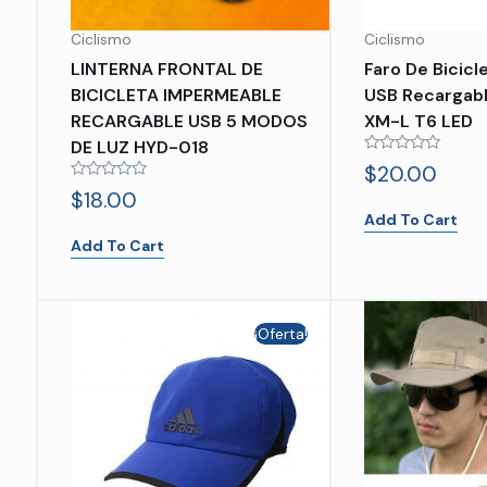
Ciclismo
Ciclismo
LINTERNA FRONTAL DE
Faro De Bicic
BICICLETA IMPERMEABLE
USB Recargab
RECARGABLE USB 5 MODOS
XM-L T6 LED
DE LUZ HYD-018
Rated
$
20.00
0
Rated
out
$
18.00
0
of
Add To Cart
out
5
of
Add To Cart
5
¡Oferta!