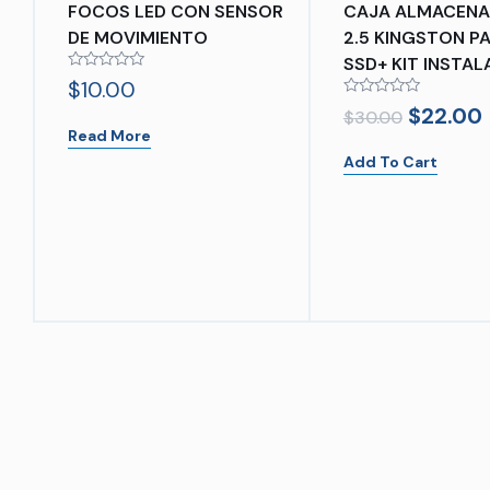
FOCOS LED CON SENSOR
CAJA ALMACENA
DE MOVIMIENTO
2.5 KINGSTON P
SSD+ KIT INSTAL
Rated
$
10.00
0
Rated
out
$
22.00
$
30.00
0
of
Read More
out
5
of
Add To Cart
5