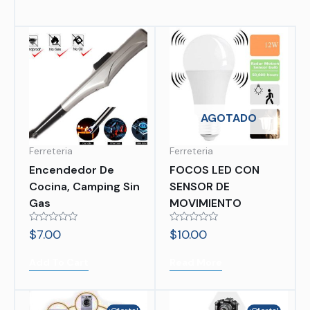
AGOTADO
Ferreteria
Ferreteria
Encendedor De
FOCOS LED CON
Cocina, Camping Sin
SENSOR DE
Gas
MOVIMIENTO
Rated
Rated
$
7.00
$
10.00
0
0
out
out
of
of
Add To Cart
Read More
5
5