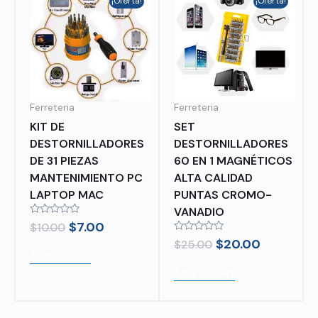
¡Oferta!
¡Oferta!
Ferreteria
Ferreteria
KIT DE
SET
DESTORNILLADORES
DESTORNILLADORES
DE 31 PIEZAS
60 EN 1 MAGNÉTICOS
MANTENIMIENTO PC
ALTA CALIDAD
LAPTOP MAC
PUNTAS CROMO-
VANADIO
Rated
$
7.00
$
10.00
0
Rated
$
20.00
out
$
25.00
0
of
Add To Cart
out
5
of
Add To Cart
5