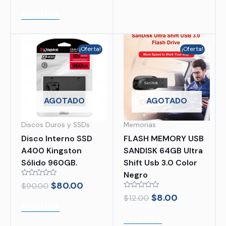
out
of
Read More
5
¡Oferta!
¡Oferta!
AGOTADO
AGOTADO
Discos Duros y SSDs
Memorias
Disco Interno SSD
FLASH MEMORY USB
A400 Kingston
SANDISK 64GB Ultra
Sólido 960GB.
Shift Usb 3.0 Color
Negro
Rated
$
80.00
$
90.00
0
Rated
$
8.00
out
$
12.00
0
of
Read More
out
5
of
Read More
5