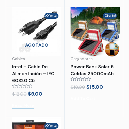
¡Oferta!
¡Oferta!
AGOTADO
Cables
Cargadores
Intel – Cable De
Power Bank Solar 5
Alimentación – IEC
Celdas 25000mAh
60320 C5
Rated
$
15.00
$
18.00
0
Rated
$
9.00
out
$
12.00
0
of
Add To Cart
out
5
of
Read More
5
¡Oferta!