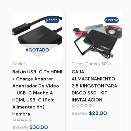
¡Oferta!
¡Oferta!
AGOTADO
Cables
Discos Duros y SSDs
Belkin USB-C To HDMI
CAJA
+ Charge Adapter –
ALMACENAMIENTO
Adaptador De Vídeo
2.5 KINGSTON PARA
– USB-C Macho A
DISCO SSD+ KIT
HDMI, USB-C (solo
INSTALACION
Alimentación)
Rated
$
22.00
$
30.00
Hembra
0
out
of
Add To Cart
Rated
$
30.00
$
35.00
5
0