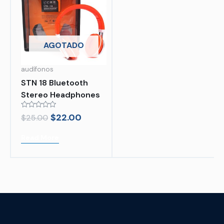
AGOTADO
audífonos
STN 18 Bluetooth
Stereo Headphones
Rated
$
22.00
$
25.00
0
out
of
Read More
5