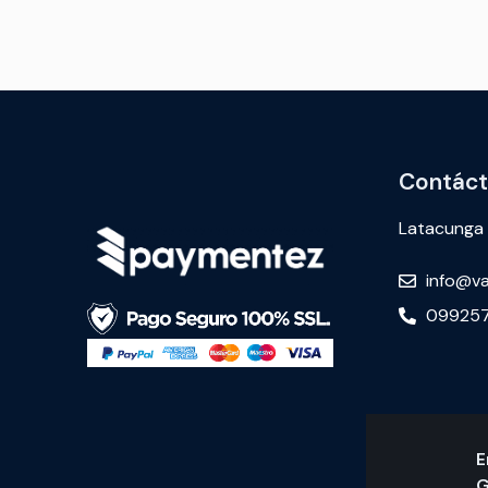
Contác
Latacunga
info@va
099257
E
G