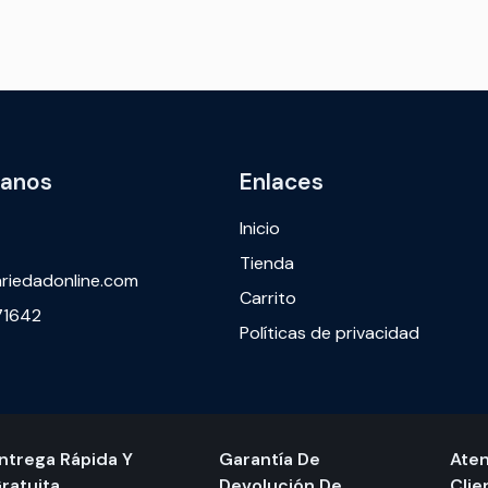
tanos
Enlaces
Inicio
Tienda
riedadonline.com
Carrito
1642
Políticas de privacidad
ntrega Rápida Y
Garantía De
Aten
ratuita
Devolución De
Clie