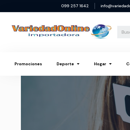
099 257 1642
info@variedad
Promociones
Deporte
Hogar
C