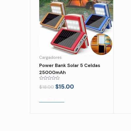
Cargadores
Power Bank Solar 5 Celdas
25000mAh
Rated
$
15.00
$
18.00
0
out
of
Add To Cart
5