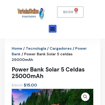
$
0.00
Home
/
Tecnología
/
Cargadores
/
Power
Bank
/ Power Bank Solar 5 celdas
25000mAh
Power Bank Solar 5 Celdas
25000mAh
$
15.00
$
18.00