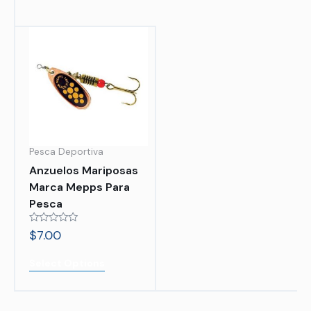
Pesca Deportiva
Anzuelos Mariposas
Marca Mepps Para
Pesca
Rated
$
7.00
0
out
of
Select Options
5