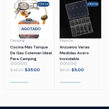
¡Oferta!
¡Oferta!
AGOTADO
Camping
Deporte
Cocina Más Tanque
Anzuelos Varias
De Gas Coleman Ideal
Medidas Acero
Para Camping
Inoxidable
Rated
Rated
$
35.00
$
5.00
$
45.00
$
8.00
0
0
out
out
of
of
Read More
Add To Cart
5
5