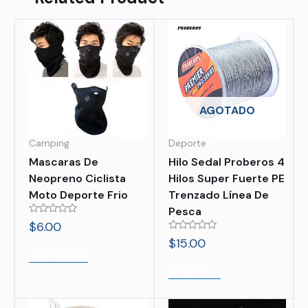
AGOTADO
Camping
Deporte
Mascaras De
Hilo Sedal Proberos 4
Neopreno Ciclista
Hilos Super Fuerte PE
Moto Deporte Frio
Trenzado Línea De
Pesca
Rated
$
6.00
0
Rated
$
15.00
out
0
of
Add To Cart
out
5
of
Read More
5